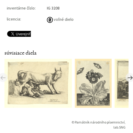
inventárne číslo:
IG 3208
licencia:
voľné dielo
súvisiace diela
©
Památník národního písemnictví
,
lab.SNG