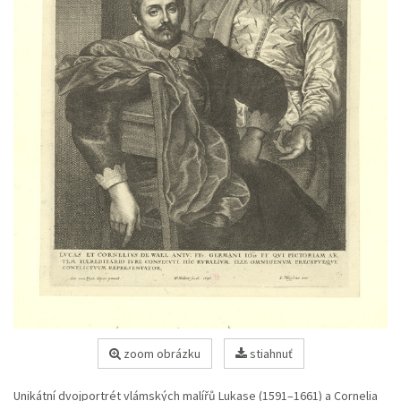
zoom obrázku
stiahnuť
Unikátní dvojportrét vlámských malířů Lukase (1591–1661) a Cornelia