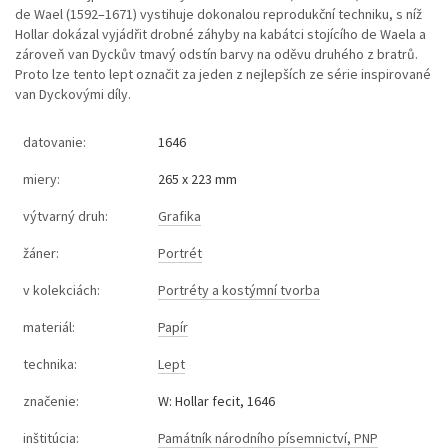
de Wael (1592–1671) vystihuje dokonalou reprodukční techniku, s níž
Hollar dokázal vyjádřit drobné záhyby na kabátci stojícího de Waela a
zároveň van Dyckův tmavý odstín barvy na oděvu druhého z bratrů.
Proto lze tento lept označit za jeden z nejlepších ze série inspirované
van Dyckovými díly.
datovanie:
1646
miery:
265 x 223 mm
výtvarný druh:
Grafika
žáner:
Portrét
v kolekciách:
Portréty a kostýmní tvorba
materiál:
Papír
technika:
Lept
značenie:
W: Hollar fecit, 1646
inštitúcia:
Památník národního písemnictví, PNP