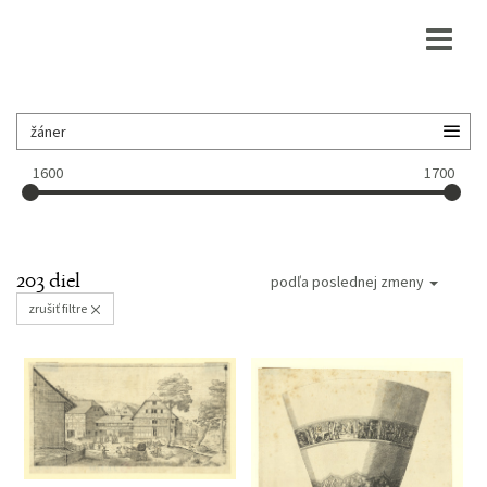
1600
1700
203 diel
podľa poslednej zmeny
zrušiť filtre