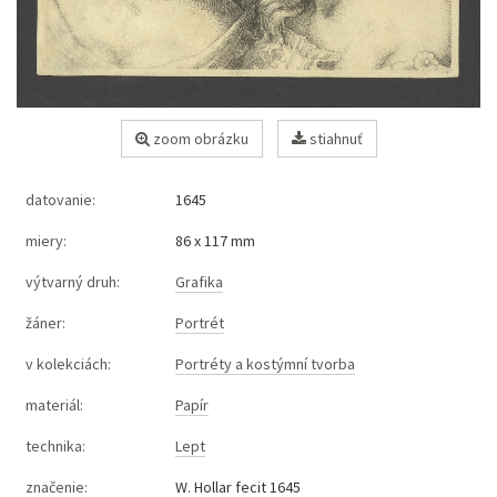
zoom obrázku
stiahnuť
datovanie:
1645
miery:
86 x 117 mm
výtvarný druh:
Grafika
žáner:
Portrét
v kolekciách:
Portréty a kostýmní tvorba
materiál:
Papír
technika:
Lept
značenie:
W. Hollar fecit 1645