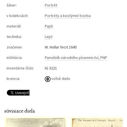
žáner:
Portrét
v kolekciách:
Portréty a kostýmní tvorba
materiál:
Papír
technika:
Lept
značenie:
W. Hollar fecit 1645
inštitúcia:
Památník národního písemnictví, PNP
inventárne číslo:
IG 3221
licencia:
voľné dielo
súvisiace diela