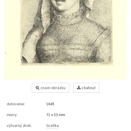
zoom obrázku
stiahnuť
datovanie:
1645
miery:
71 x 53 mm
výtvarný druh:
Grafika