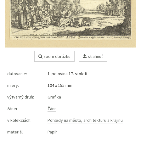
zoom obrázku
stiahnuť
datovanie:
1. polovina 17. století
miery:
104 x 155 mm
výtvarný druh:
Grafika
žáner:
Žánr
v kolekciách:
Pohledy na město, architekturu a krajinu
materiál:
Papír