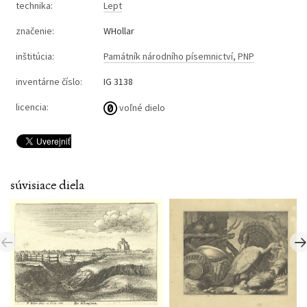
technika:
Lept
značenie:
WHollar
inštitúcia:
Památník národního písemnictví, PNP
inventárne číslo:
IG 3138
licencia:
voľné dielo
súvisiace diela