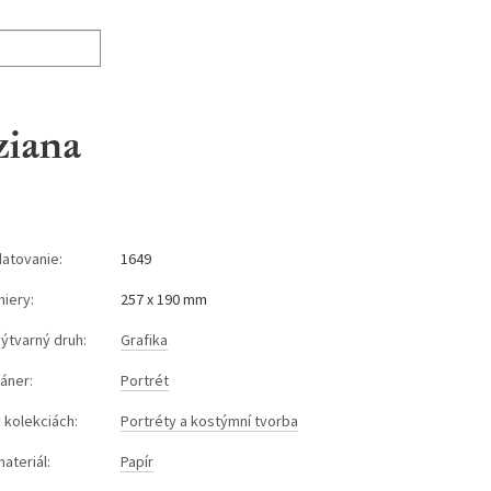
ziana
datovanie:
1649
miery:
257 x 190 mm
výtvarný druh:
Grafika
áner:
Portrét
 kolekciách:
Portréty a kostýmní tvorba
ateriál:
Papír