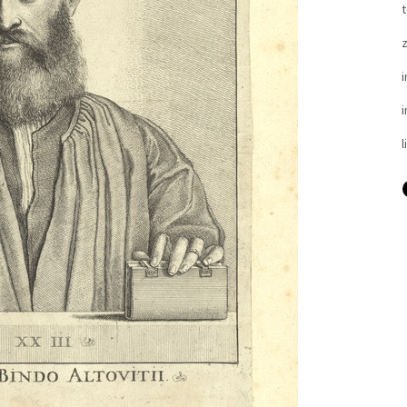
t
i
i
l