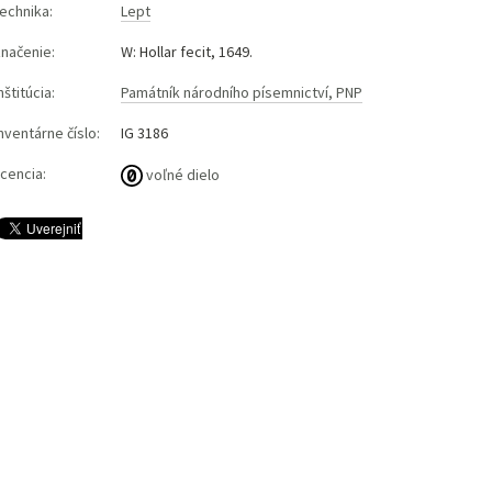
echnika:
Lept
značenie:
W: Hollar fecit, 1649.
nštitúcia:
Památník národního písemnictví, PNP
nventárne číslo:
IG 3186
icencia:
voľné dielo