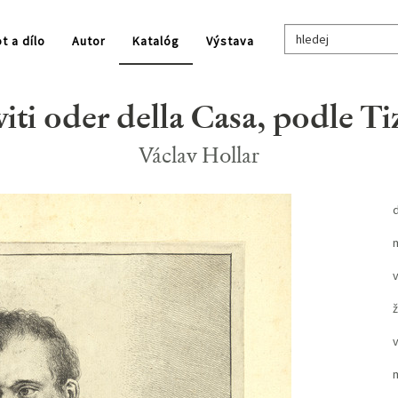
t a dílo
Autor
Katalóg
Výstava
viti oder della Casa, podle Ti
Václav Hollar
ž
v
m