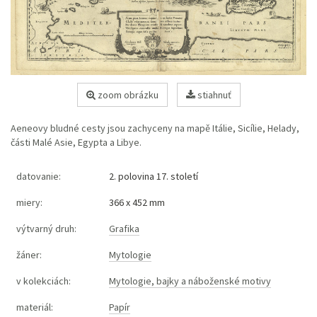
zoom obrázku
stiahnuť
Aeneovy bludné cesty jsou zachyceny na mapě Itálie, Sicílie, Helady,
části Malé Asie, Egypta a Libye.
datovanie:
2. polovina 17. století
miery:
366 x 452 mm
výtvarný druh:
Grafika
žáner:
Mytologie
v kolekciách:
Mytologie, bajky a náboženské motivy
materiál:
Papír