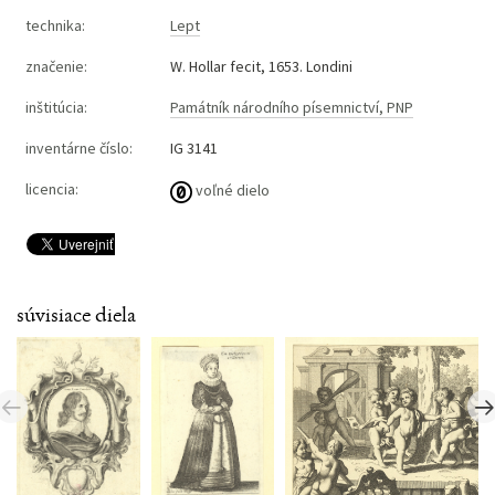
technika:
Lept
značenie:
W. Hollar fecit, 1653. Londini
inštitúcia:
Památník národního písemnictví, PNP
inventárne číslo:
IG 3141
licencia:
voľné dielo
súvisiace diela