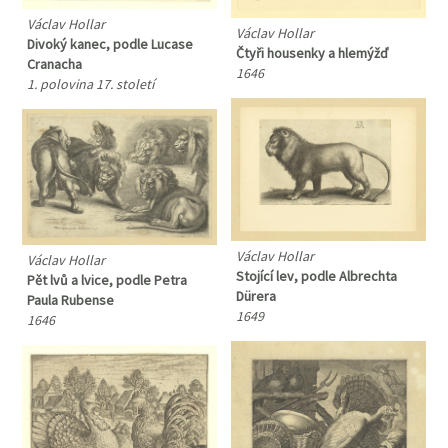
Václav Hollar
Václav Hollar
Divoký kanec, podle Lucase
Čtyři housenky a hlemýžď
Cranacha
1646
1. polovina 17. století
Václav Hollar
Václav Hollar
Stojící lev, podle Albrechta
Pět lvů a lvice, podle Petra
Dürera
Paula Rubense
1649
1646