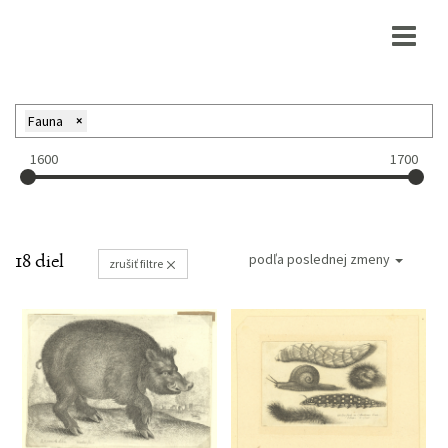
Fauna
×
1600
1700
18 diel
podľa poslednej zmeny
zrušiť filtre