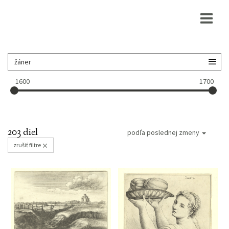
1600
1700
203 diel
podľa poslednej zmeny
zrušiť filtre