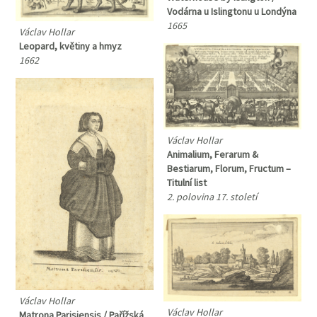
Vodárna u Islingtonu u Londýna
1665
Václav Hollar
Leopard, květiny a hmyz
1662
Václav Hollar
Animalium, Ferarum &
Bestiarum, Florum, Fructum –
Titulní list
2. polovina 17. století
Václav Hollar
Václav Hollar
Matrona Parisiensis / Pařížská