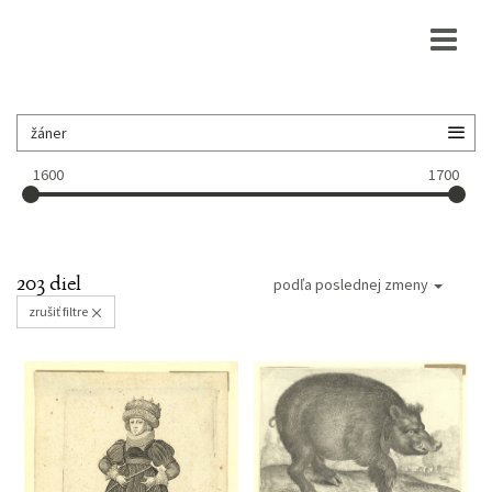
1600
1700
203 diel
podľa poslednej zmeny
zrušiť filtre